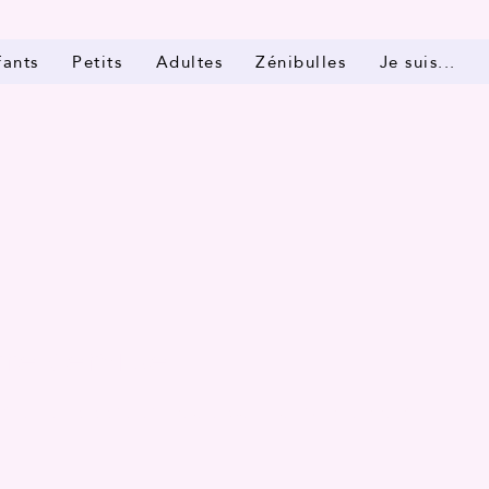
fants
Petits
Adultes
Zénibulles
Je suis...
re service
 réservez la date et l'heure qui vous conviennent.
 Deserts
Exotic Urbanism